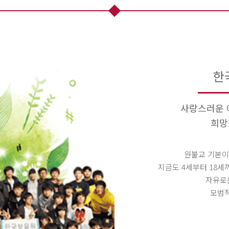
한
사랑스러운 
희망
원불교 기본이
지금도 4세부터 18
자유로
모범적