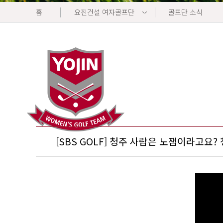
홈
요진건설 여자골프단
골프단 소식
[SBS GOLF] 청주 사람은 노잼이라고요?